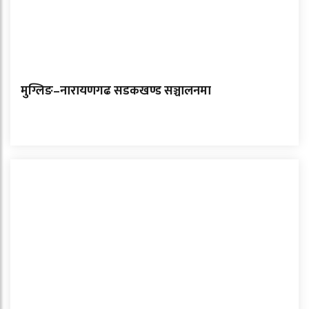
मुग्लिङ–नारायणगढ सडकखण्ड सञ्चालनमा