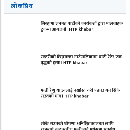
लोकप्रिय
सिरहामा जनमत पार्टीको कार्यकर्ता द्वारा मालवाहक
ट्रकमा आगजनी। HTP khabar
सप्तरीको छिन्नमस्ता गाउँपालिकामा घाटी रेटेर एक
वृद्धको हत्या। HTP khabar
मन्त्री रेणु यादवलाई बर्खास्त गरी पक्राउ गर्न सिके
राउतकाे माग। HTP khabar
सीके राउतको घोषणा अनिश्चितकालका लागि
राजमार्ग बन्द,संघीय मन्त्रीलाई मधेसमा अवरोध।