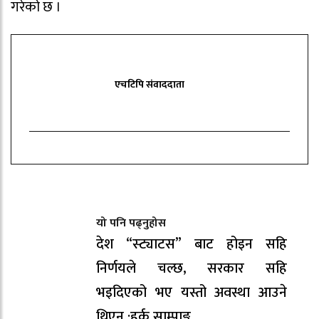
गरेको छ ।
एचटिपि संवाददाता
यो पनि पढ्नुहोस
देश “स्ट्याटस” बाट होइन सहि
निर्णयले चल्छ, सरकार सहि
भइदिएको भए यस्तो अवस्था आउने
थिएन :हर्क साम्पाङ