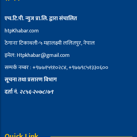
एच.टि.पी. न्युज प्रा.लि. द्वारा संचालित
htpKhabar.com
ठेगानाः टिकाथली-५ महालक्ष्मी ललितपुर, नेपाल
इमेल: Htpkhabar@gmail.com
सम्पर्क नम्बर : +९७७१५९१०२८४, +९७७९८५१३३०६००
सूचना तथा प्रसारण विभाग
दर्ता नं.
२८५६-२०७८।७९
Quick Link