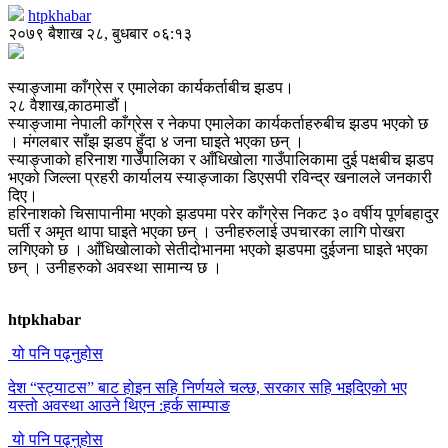
htpkhabar
२०७९ बैशाख २८, बुधबार ०६:१३
स्याङ्जामा काँग्रेस र एमालेका कार्यकर्ताबीच झडप।
२८ वैशाख,काठमाडौं।
स्याङ्जामा नेपाली काँग्रेस र नेकपा एमालेका कार्यकर्ताहरुबीच झडप भएको छ
। मंगलबार साँझ झडप हुँदा ४ जना घाइते भएका छन् ।
स्याङ्जाको हरिनाश गाउँपालिका र आँधिखोला गाउँपालिकामा दुई पक्षबीच झडप
भएको जिल्ला प्रहरी कार्यालय स्याङ्जाका डिएसपी रविन्द्र खनालले जनकारी
दिए।
हरिनाशको चिसापानीमा भएको झडपमा परेर काँग्रेस निकट ३० वर्षीय पूर्णबहादुर
घर्ती र अमृत थापा घाइते भएका छन् । उनीहरुलाई उपचारका लागि पोखरा
लगिएको छ । आँधिखोलाको सेतीदोभानमा भएको झडपमा दुईजना घाइते भएका
छन् । उनीहरुको अवस्था सामान्य छ ।
htpkhabar
यो पनि पढ्नुहोस
देश “स्ट्याटस” बाट होइन सहि निर्णयले चल्छ, सरकार सहि भइदिएको भए
यस्तो अवस्था आउने थिएन :हर्क साम्पाङ
यो पनि पढ्नुहोस