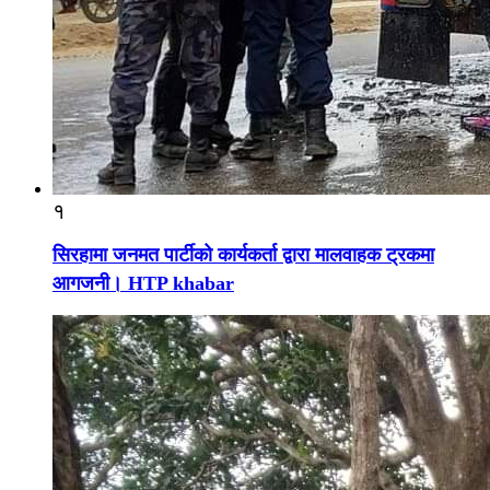
१
सिरहामा जनमत पार्टीको कार्यकर्ता द्वारा मालवाहक ट्रकमा
आगजनी। HTP khabar