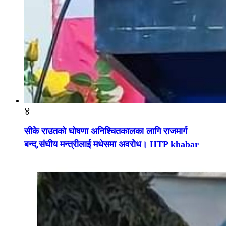
४
सीके राउतको घोषणा अनिश्चितकालका लागि राजमार्ग
बन्द,संघीय मन्त्रीलाई मधेसमा अवरोध। HTP khabar