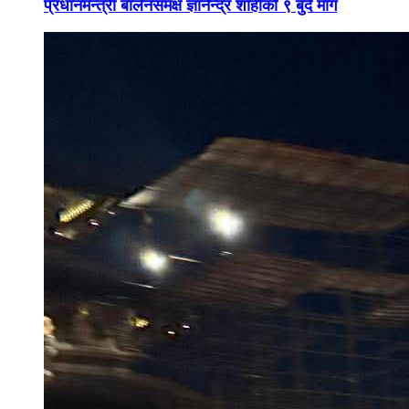
प्रधानमन्त्री बालेनसमक्ष ज्ञानेन्द्र शाहीको ९ बुँदे माग