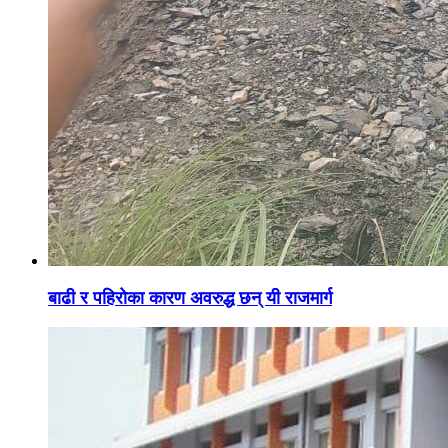
बाढी र पहिरोका कारण अवरुद्ध छन् यी राजमार्ग