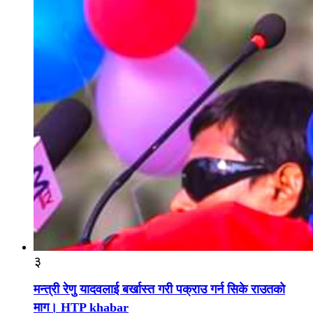
३
मन्त्री रेणु यादवलाई बर्खास्त गरी पक्राउ गर्न सिके राउतकाे
माग। HTP khabar