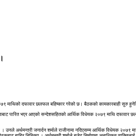
ल।
क २०७९ माथिको दफावार छलफल बहिष्कार गरेको छ। बैठकको कामकारबाही सुरु हुनेव
िधिसभाबाट पारित भएर आएको सन्देशसहितको आर्थिक विधेयक २०७९ माथि दफावार छलफल ग
िए । उनले अर्थमन्त्री जनार्दन शर्माले राजीनामा नदिएसम्म आर्थिक विधेयक २०७९ मा
कबाट बाहिर निस्किए । अर्थमन्त्री शर्माले बजेट निर्माणमा अनाधिकृत व्यक्तिलाई