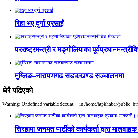
रिहा भए दुर्गा प्रसाईं
परराष्ट्रमन्त्री र मङ्गोलियाका पूर्वप्रधानमन्त्रीबि
मुग्लिङ–नारायणगढ सडकखण्ड सञ्चालनमा
धेरै पढिएको
Warning: Undefined variable $count__ in /home/htpkhabar/public_htm
सिरहामा जनमत पार्टीको कार्यकर्ता द्वारा म