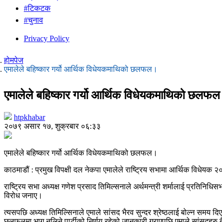
#टिकटक
#चुनाव
Privacy Policy
होमपेज
एमालेले बहिष्कार गर्यो आर्थिक विधेयकमाथिको छलफल।
एमालेले बहिष्कार गर्यो आर्थिक विधेयकमाथिको छलफ
htpkhabar
२०७९ असार १७, शुक्रबार ०६:३३
एमालेले बहिष्कार गर्यो आर्थिक विधेयकमाथिको छलफल।
काठमाडौं : प्रमुख विपक्षी दल नेकपा एमालेले राष्ट्रिय सभामा आर्थिक विधेय
राष्ट्रिय सभा अध्यक्ष गणेश प्रसाद तिमिल्सनाले अर्थमन्त्री शर्मालाई प्रतिन
विरोध जनाए।
त्यसपछि अध्यक्ष तिमिल्सिनाले एमाले सांसद भैरव सुन्दर श्रेष्ठलाई बोल्न समय द
छलफलमा भाग नलिने पार्टीको निर्णय रहेको जानकारी गराएपछि एमाले सांसदहरु बैठ