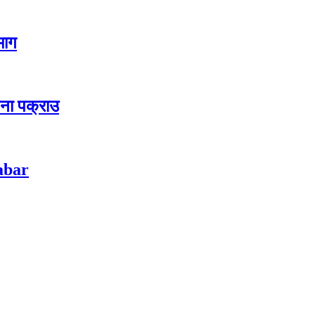
 माग
जना पक्राउ
habar