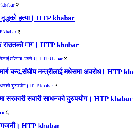
२
एक वृद्धको हत्या। HTP khabar
३
न सिके राउतकाे माग। HTP khabar
४
ार्ग बन्द,संघीय मन्त्रीलाई मधेसमा अवरोध। HTP k
५
काजमा सरकारी सवारी साधनको दुरुपयोग। HTP khabar
६
लयमा आगजनी। HTP khabar