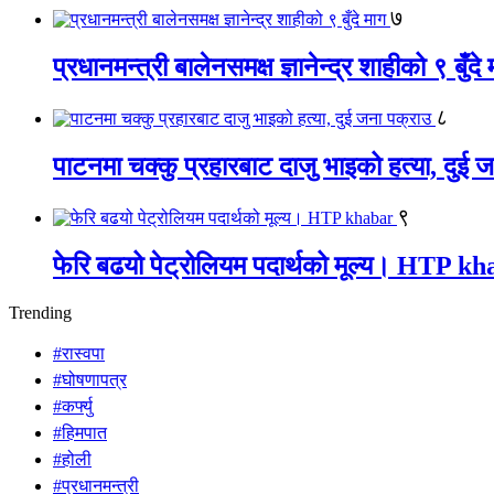
७
प्रधानमन्त्री बालेनसमक्ष ज्ञानेन्द्र शाहीको ९ बुँदे
८
पाटनमा चक्कु प्रहारबाट दाजु भाइको हत्या, दुई 
९
फेरि बढयो पेट्रोलियम पदार्थको मूल्य। HTP k
Trending
#रास्वपा
#घोषणापत्र
#कर्फ्यु
#हिमपात
#होली
#प्रधानमन्त्री