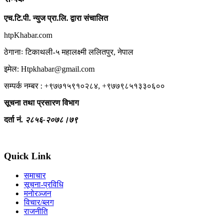
एच.टि.पी. न्युज प्रा.लि. द्वारा संचालित
htpKhabar.com
ठेगानाः टिकाथली-५ महालक्ष्मी ललितपुर, नेपाल
इमेल: Htpkhabar@gmail.com
सम्पर्क नम्बर : +९७७१५९१०२८४, +९७७९८५१३३०६००
सूचना तथा प्रसारण विभाग
दर्ता नं.
२८५६-२०७८।७९
Quick Link
समाचार
सूचना-प्रविधि
मनोरञ्जन
विचार/ब्लग
राजनीति