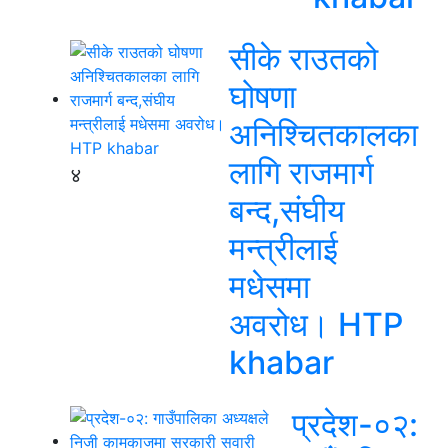
सीके राउतको
घोषणा
अनिश्चितकालका
लागि राजमार्ग
४
बन्द,संघीय
मन्त्रीलाई
मधेसमा
अवरोध। HTP
khabar
प्रदेश-०२: