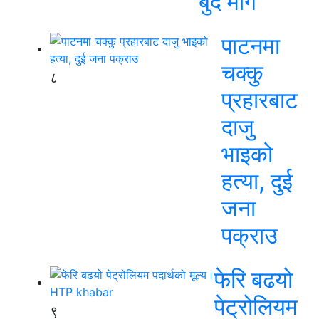
बुँदे माग
पाटनमा
चक्कु
८
प्रहारबाट
दाजु
भाइको
हत्या, दुई
जना
पक्राउ
फेरि बढयो
पेट्रोलियम
९