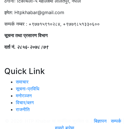
ठेगानाः टिकाथली-५ महालक्ष्मी ललितपुर, नेपाल
इमेल: Htpkhabar@gmail.com
सम्पर्क नम्बर : +९७७१५९१०२८४, +९७७९८५१३३०६००
सूचना तथा प्रसारण विभाग
दर्ता नं.
२८५६-२०७८।७९
Quick Link
समाचार
सूचना-प्रविधि
मनोरञ्जन
विचार/ब्लग
राजनीति
© 2026: HTP Khabar मा सार्बधिक सुरक्षित छ. |
बिज्ञापन
|
सम्पर्क
|
हाम्रो बारेमा