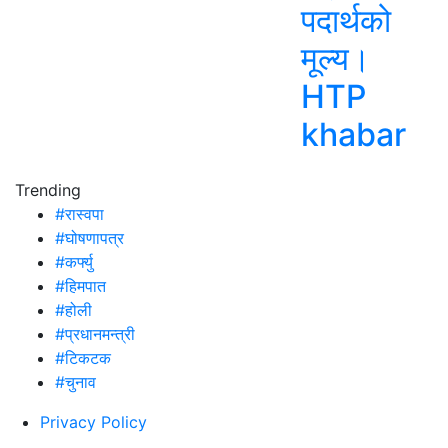
पदार्थको
मूल्य।
HTP
khabar
Trending
#रास्वपा
#घोषणापत्र
#कर्फ्यु
#हिमपात
#होली
#प्रधानमन्त्री
#टिकटक
#चुनाव
Privacy Policy