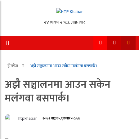
होमपेज
अझै सञ्चालनमा आउन सकेन मलंगवा बसपार्क।
अझै सञ्चालनमा आउन सकेन
मलंगवा बसपार्क।
htpkhabar
२०७९ भाद्र १०, शुक्रबार ०८:५७