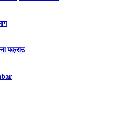
 माग
जना पक्राउ
habar