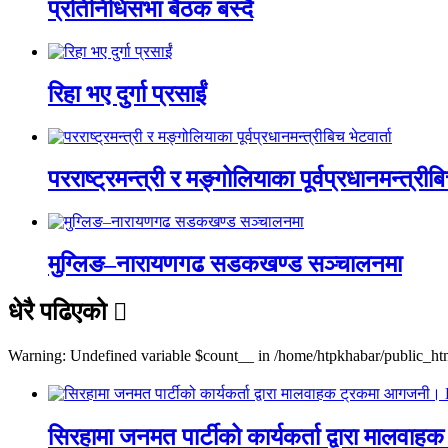
प्रतिनिधिसभा बैठक बस्दै
रिहा भए दुर्गा प्रसाईं
परराष्ट्रमन्त्री र मङ्गोलियाका पूर्वप्रधानमन्त्रीबि
मुग्लिङ–नारायणगढ सडकखण्ड सञ्चालनमा
धेरै पढिएको
Warning: Undefined variable $count__ in /home/htpkhabar/public_htm
सिरहामा जनमत पार्टीको कार्यकर्ता द्वारा म