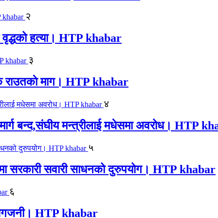
२
एक वृद्धको हत्या। HTP khabar
३
न सिके राउतकाे माग। HTP khabar
४
ार्ग बन्द,संघीय मन्त्रीलाई मधेसमा अवरोध। HTP k
५
काजमा सरकारी सवारी साधनको दुरुपयोग। HTP khabar
६
लयमा आगजनी। HTP khabar