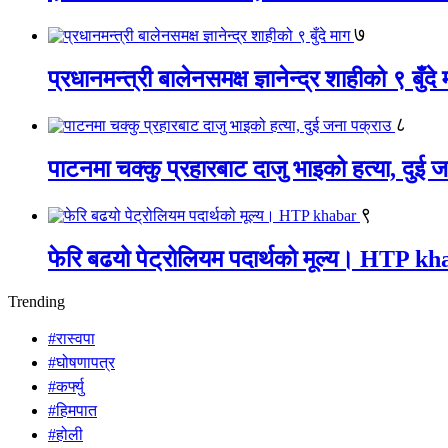
७
प्रधानमन्त्री बालेनसमक्ष ज्ञानेन्द्र शाहीको ९ बुँदे
८
पाटनमा चक्कु प्रहारबाट दाजु भाइको हत्या, दुई 
९
फेरि बढयो पेट्रोलियम पदार्थको मूल्य। HTP k
Trending
#रास्वपा
#घोषणापत्र
#कर्फ्यु
#हिमपात
#होली