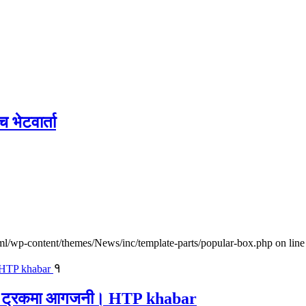
च भेटवार्ता
l/wp-content/themes/News/inc/template-parts/popular-box.php on line
१
ालवाहक ट्रकमा आगजनी। HTP khabar