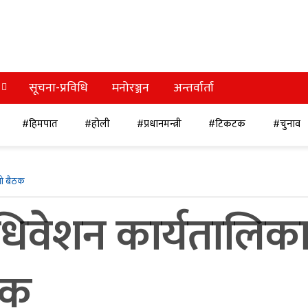
सूचना-प्रविधि
मनोरञ्जन
अन्तर्वार्ता
#हिमपात
#होली
#प्रधानमन्त्री
#टिकटक
#चुनाव
लो बैठक
अधिवेशन कार्यतालिक
ठक