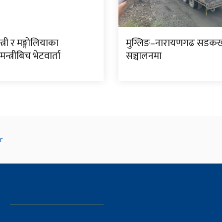
न्त्री र मङ्गोलियाका
मुग्लिङ–नारायणगढ सडकख
नमन्त्रीबिच भेटवार्ता
सञ्चालनमा