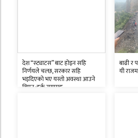
देश “स्ट्याटस” बाट होइन सहि
बाढी र 
निर्णयले चल्छ, सरकार सहि
यी राजमा
भइदिएको भए यस्तो अवस्था आउने
थिएन :हर्क साम्पाङ