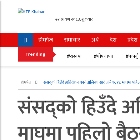
होमपेज
समाचार
अर्थ
देश
प्रदेश
अन्तर्राष्ट्रिय
खेलकुद
Trending
#रास्वपा
#घोषणापत्र
#कर्फ्यु
होमपेज
संसद्‍को हिउँदे अधिवेशन कार्यतालिका सार्वजनिक, १८ माघमा पहि
संसद्‍को हिउँदे 
माघमा पहिलो बै