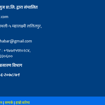
युज प्रा.लि. द्वारा संचालित
r.com
ाथली-५ महालक्ष्मी ललितपुर,
pkhabar@gmail.com
्बर : +९७७१५९१०२८४,
३३०६००
प्रसारण विभाग
६-२०७८।७९
पन
|
सम्पर्क
|
हाम्रो बारेमा