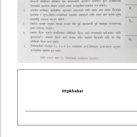
Htpkhabar