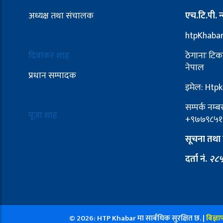
अध्यक्ष तथा संचालक
एच.टि.पी. न्
htpKhaba
दिवाकर शाह
ठेगानाः टिक
नेपाल
प्रधान सम्पादक
इमेल: Ht
सम्पर्क नम
पूजा शाह
+९७७९८५१
सूचना तथा 
दर्ता नं.
२८५
© 2026: HTP Khabar मा सार्बधिक सुरक्षित छ. |
बिज्ञा