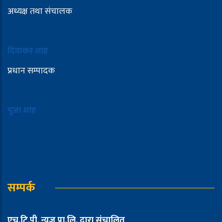
अध्यक्ष तथा संचालक
दिवाकर शाह
प्रधान सम्पादक
पूजा शाह
सम्पर्क
एच.टि.पी. न्युज प्रा.लि. द्वारा संचालित