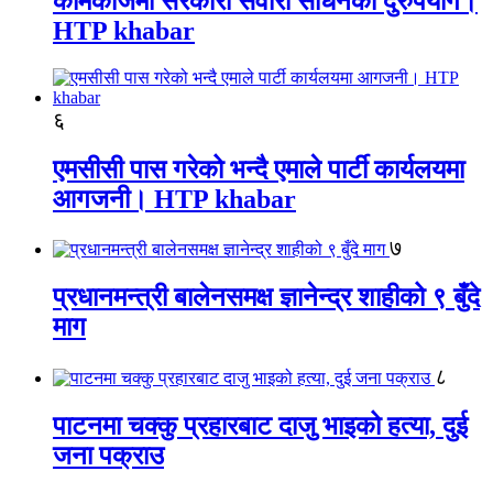
कामकाजमा सरकारी सवारी साधनको दुरुपयोग।
HTP khabar
६
एमसीसी पास गरेको भन्दै एमाले पार्टी कार्यलयमा
आगजनी। HTP khabar
७
प्रधानमन्त्री बालेनसमक्ष ज्ञानेन्द्र शाहीको ९ बुँदे
माग
८
पाटनमा चक्कु प्रहारबाट दाजु भाइको हत्या, दुई
जना पक्राउ