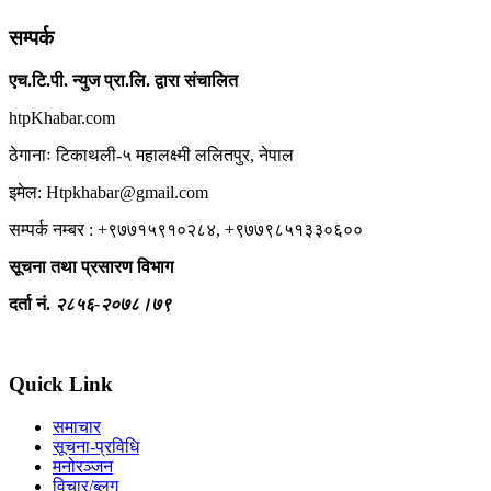
सम्पर्क
एच.टि.पी. न्युज प्रा.लि. द्वारा संचालित
htpKhabar.com
ठेगानाः टिकाथली-५ महालक्ष्मी ललितपुर, नेपाल
इमेल: Htpkhabar@gmail.com
सम्पर्क नम्बर : +९७७१५९१०२८४, +९७७९८५१३३०६००
सूचना तथा प्रसारण विभाग
दर्ता नं.
२८५६-२०७८।७९
Quick Link
समाचार
सूचना-प्रविधि
मनोरञ्जन
विचार/ब्लग