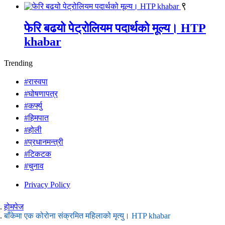
९
फेरि बढयो पेट्रोलियम पदार्थको मूल्य। HTP
khabar
Trending
#रास्वपा
#घोषणापत्र
#कर्फ्यु
#हिमपात
#होली
#प्रधानमन्त्री
#टिकटक
#चुनाव
Privacy Policy
होमपेज
बाँकेमा एक कोरोना संक्रमित महिलाको मृत्यु। HTP khabar