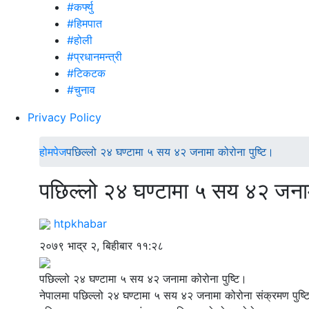
#कर्फ्यु
#हिमपात
#होली
#प्रधानमन्त्री
#टिकटक
#चुनाव
Privacy Policy
होमपेज
पछिल्लो २४ घण्टामा ५ सय ४२ जनामा कोरोना पुष्टि।
पछिल्लो २४ घण्टामा ५ सय ४२ जनाम
htpkhabar
२०७९ भाद्र २, बिहीबार ११:२८
पछिल्लो २४ घण्टामा ५ सय ४२ जनामा कोरोना पुष्टि।
नेपालमा पछिल्लो २४ घण्टामा ५ सय ४२ जनामा कोरोना संक्रमण पुष्