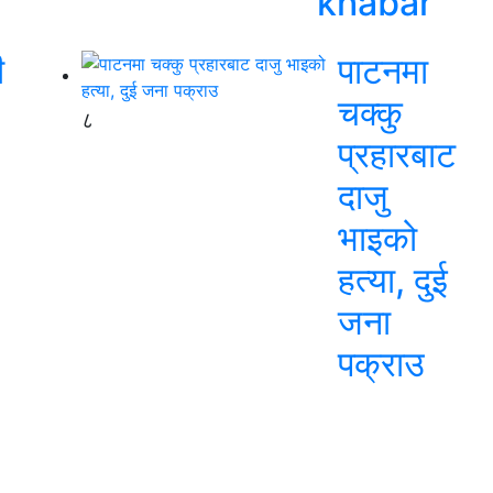
khabar
ी
पाटनमा
चक्कु
८
प्रहारबाट
दाजु
भाइको
हत्या, दुई
जना
पक्राउ