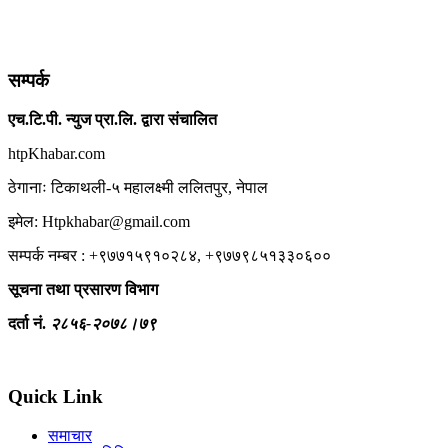
सम्पर्क
एच.टि.पी. न्युज प्रा.लि. द्वारा संचालित
htpKhabar.com
ठेगानाः टिकाथली-५ महालक्ष्मी ललितपुर, नेपाल
इमेल: Htpkhabar@gmail.com
सम्पर्क नम्बर : +९७७१५९१०२८४, +९७७९८५१३३०६००
सूचना तथा प्रसारण विभाग
दर्ता नं.
२८५६-२०७८।७९
Quick Link
समाचार