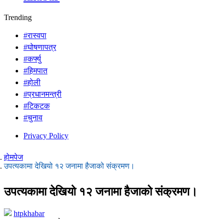
Trending
#रास्वपा
#घोषणापत्र
#कर्फ्यु
#हिमपात
#होली
#प्रधानमन्त्री
#टिकटक
#चुनाव
Privacy Policy
होमपेज
उपत्यकामा देखियो १२ जनामा हैजाको संक्रमण।
उपत्यकामा देखियो १२ जनामा हैजाको संक्रमण।
htpkhabar