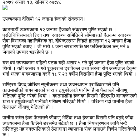
२०७९ असार १३, सोमबार ०७:४८
उपत्यकामा देखियो १२ जनामा हैजाको संक्रमण।
काठमाडौं उपत्यकामा १२ जनामा हैजाको संक्रमण पुष्टि भएको छ ।
प्रतिनिधिसभाको शिक्षा तथा स्वास्थ्य समितिको सोमबारको बैठकमा स्वास्थ्य
सेवा विभागका महानिर्देशक डा. दीपेन्द्ररमण सिंहले हालसम्म १२ जनामा हैजा
पुष्टि भएको बताए । ती मध्ये ८ जना उपचारपछि घर फर्किसकेका छन् भने ४
जनाको उपचार भइरहेको छ ।
यस वर्ष उपत्यकामा पहिलो पटक यही असार ५ गते दुई जनामा हैजा पुष्टि भएको
थियो । यही असार २ गते शुक्रराज ट्रपिकल तथा सरुवा रोग अस्पताल टेकुमा
भर्ना भएका बागबजारमा बस्ने १८ र २३ वर्षीय बिरामीमा हैजा पुष्टि भएको थियो ।
राष्ट्रिय विपद् जोखिम न्यूनीकरण तथा व्यवस्थापन प्राधिकरणले पनि
काठमाडौंको बागबजारको धारा र ट्युबवेलको पानीमा हैजा फैलाउने जीवाणु
भेटिएको पुष्टि गरेको थियो । काठमाडौंमा हैजाका विरामी भेटिएपछि बागबजारको
धारा र ट्युबवेलको पानीको परिक्षण गरिएको थियो । परिक्षण गर्दा पानीमा हैजा
फैलाउने जीवाणु भेटिएको हो ।
पानीमा समेत हैजा फैलाउने जीवाणु भेटिँदा तथा हैजाका विरामी पनि बढ्दै जाँदा
उपत्यकामा हैजा फैलिने डरसमेत बढेको छ । हैजा नियन्त्रणका लागि भन्दै
ललितपुर महानगरपालिकाले ठेलागाडा व्यापारमा रोक लगाउने निर्णय गरिसकेको
छ ।