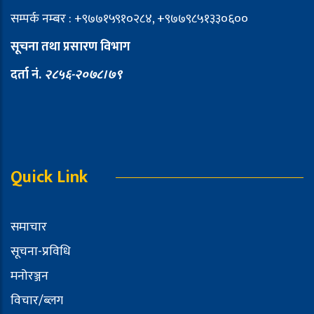
सम्पर्क नम्बर : +९७७१५९१०२८४, +९७७९८५१३३०६००
सूचना तथा प्रसारण विभाग
दर्ता नं.
२८५६-२०७८।७९
Quick Link
समाचार
सूचना-प्रविधि
मनोरञ्जन
विचार/ब्लग