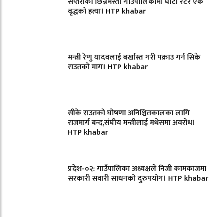
सप्तरीको छिन्नमस्ता गाउँपालिकामा घाटी रेटेर एक
वृद्धको हत्या। HTP khabar
मन्त्री रेणु यादवलाई बर्खास्त गरी पक्राउ गर्न सिके
राउतकाे माग। HTP khabar
सीके राउतको घोषणा अनिश्चितकालका लागि
राजमार्ग बन्द,संघीय मन्त्रीलाई मधेसमा अवरोध।
HTP khabar
प्रदेश-०२: गाउँपालिका अध्यक्षले निजी कामकाजमा
सरकारी सवारी साधनको दुरुपयोग। HTP khabar