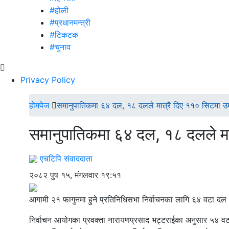
#होली
#प्रधानमन्त्री
#टिकटक
#चुनाव
Privacy Policy
होमपेज
समानुपातिकमा ६४ दल, १८ दलले मात्रै दिए ११० सिटमा उम्
समानुपातिकमा ६४ दल, १८ दलले मात
एचटिपि संवाददाता
२०८२ पुष १५, मंगलवार १९:५१
आगामी २१ फागुनमा हुने प्रतिनिधिसभा निर्वाचनका लागि ६४ वटा द
निर्वाचन आयोगका प्रवक्ता नारायणप्रसाद भट्टराईका अनुसार ५४ वट