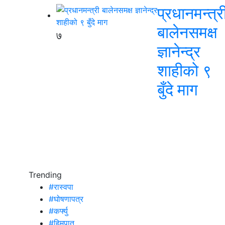
प्रधानमन्त्र
बालेनसमक्ष
७
ज्ञानेन्द्र
शाहीको ९
बुँदे माग
Trending
#रास्वपा
#घोषणापत्र
#कर्फ्यु
#हिमपात