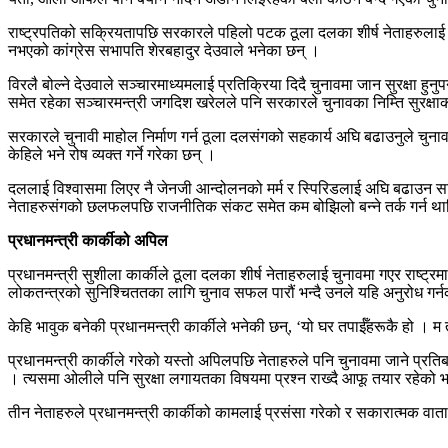
राष्ट्रपतिको सक्रियतापछि सरकारले पहिलो पटक ठूला दलका शीर्ष नेताहरुलाई
नभएको कांग्रेस सभापति शेरबहादुर देउवाले भनेका छन् ।
विरलै बोल्ने देउवाले सञ्चारमाध्यमलाई प्रतिक्रिया दिदै चुनावमा जान सुरक्षा हुन
समेत रहेका सञ्चारमन्त्री जगदिश खरेलले पनि सरकारले चुनावका निम्ति सुरक्षाक
सरकारले चुनावी माहोल निर्माण गर्न ठूला दलसंगको सहकार्य अघि बढाउनुले चुना
केहिले भने रोष व्यक्त गर्ने गरेका छन् ।
दललाई विश्वासमा लिएर नै जेनजी आन्दोलनको मर्म र स्पिरिडलाई अघि बढाउन सक
नेताहरुसंगको छलफलपछि राजनीतिक संकट समेत कम बोझिलो बन्ने तर्क गर्न थ
प्रधानमन्त्री कार्कीको अपिल
प्रधानमन्त्री सुशीला कार्कीले ठूला दलका शीर्ष नेताहरुलाई चुनावमा गएर राष्ट्र
लोकतन्त्रको सुनिश्चिततका लागि चुनाव सफल पारौं भन्दै उनले यहि अनुरोध गर्नक
केहि भावुक बनेकी प्रधानमन्त्री कार्कीले भनेकी छन्, ‘यो घर तपाईँहरूकै हो । म त
प्रधानमन्त्री कार्कीले गरेको यस्तो अपिलपछि नेताहरुले पनि चुनावमा जाने प्रतिबद
। त्यसमा ओलीले पनि सुरक्षा लगायतका विषयमा प्रश्न राख्दै आफू तयार रहेको 
तीन नेताहरुले प्रधानमन्त्री कार्कीको कामलाई प्रसंसा गरेको र सकारात्मक 