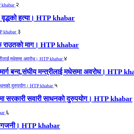
२
एक वृद्धको हत्या। HTP khabar
३
न सिके राउतकाे माग। HTP khabar
४
ार्ग बन्द,संघीय मन्त्रीलाई मधेसमा अवरोध। HTP k
५
काजमा सरकारी सवारी साधनको दुरुपयोग। HTP khabar
६
लयमा आगजनी। HTP khabar