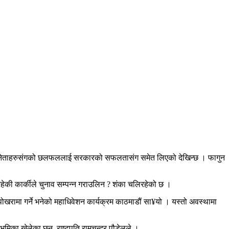
े शीर्ष नेताहरुसंगको छलफललाई सरकारको सफलतासंग समेत लिएको देखिन्छ । फागुन
रहेकी कार्कीले चुनाव सम्पन्न गराउलिन ? शंका चलिरहेको छ ।
रामा गर्ने भनेको महाधिवेशन कार्यक्रम काठमाडौं सा¥यो । यस्तो अवस्थामा
का खेलेका छन, राष्ट्र्पति रामचन्द्र पौडेलले ।