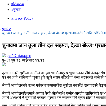
#टिकटक
#चुनाव
Privacy Policy
होमपेज
चुनावमा जान ठूला तीन दल सहमत, देउवा बोल्डः प्रधानमन्त्रीको अपिलपछि नेताह
चुनावमा जान ठूला तीन दल सहमत, देउवा बोल्डः प्रधा
एचटिपि संवाददाता
२०८२ पुष १३, आईतवार ११:१३
प्रधानमन्त्री सुशीला कार्कीले बालुवाारमा बोलाएर प्रमुख दलका शीर्ष नेताह
२१ का लागि तोकिएको चुनाव हुने नहुने संसय बढिरहेको बेला सरकारले चालेको 
जेनजी आन्दोलनको बलमा पूर्वप्रधानन्यायाधीस सुशीला कार्कीले सरकारको नेतृत्व
जेनजी आन्दोलनछि एमाले अध्यक्ष केपी ओलीमाथि गम्भीर आरतोप लागिरहेको छ भन
एमाले अध्यक्षले नै चुनावको प्रचार–प्रसार गर्न नपाउने गरि चुनाव होला ? स्वभाव
यता, ओली आफैले पनि बयान नदिने अडान लिइरहेको बेला कठिन बन्दै गएको चुनावमा