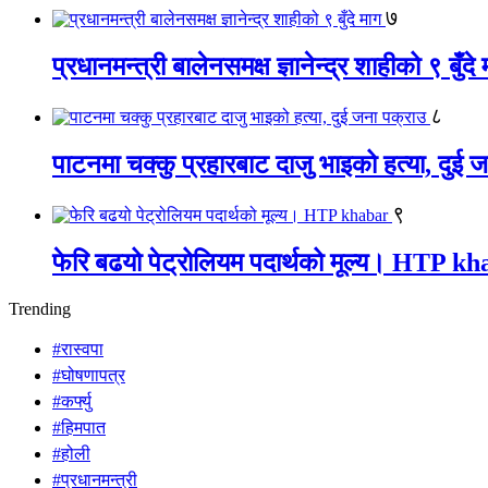
७
प्रधानमन्त्री बालेनसमक्ष ज्ञानेन्द्र शाहीको ९ बुँदे
८
पाटनमा चक्कु प्रहारबाट दाजु भाइको हत्या, दुई 
९
फेरि बढयो पेट्रोलियम पदार्थको मूल्य। HTP k
Trending
#रास्वपा
#घोषणापत्र
#कर्फ्यु
#हिमपात
#होली
#प्रधानमन्त्री