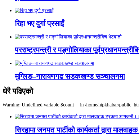
रिहा भए दुर्गा प्रसाईं
परराष्ट्रमन्त्री र मङ्गोलियाका पूर्वप्रधानमन्त्रीबि
मुग्लिङ–नारायणगढ सडकखण्ड सञ्चालनमा
धेरै पढिएको
Warning: Undefined variable $count__ in /home/htpkhabar/public_htm
सिरहामा जनमत पार्टीको कार्यकर्ता द्वारा म