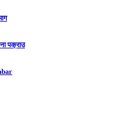
 माग
जना पक्राउ
habar