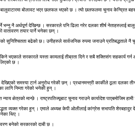
 बालुवाटारमा बोलावट भएर छलफल भएको छ । त्यो छलफलमा चुनाव केन्द्रित बहस भ
ुपर्ने भन्नु नै अर्थपूर्ण देखिन्छ । सरकारले पनि ढिला गरेर दलका शीर्ष नेताहरुला
ो वातावरण तयार पार्ने भनेका छन् ।
वको सुनिश्चितता बढेको छ। उनीहरुले सार्वजनिक रुपमा जनाउने प्रतिबद्धताले नै 
िने भएकाले सरकारले यस्ता कामलाई तीब्रता दिने र सबै शक्तिसंग सहकार्य गर्न
ालिएको छ ।
मा देखिएको समस्या टार्न अनुरोध गरेकी छन् । प्रधानमन्त्री कार्कीले ठूला दलका त
ा लागि निम्ता गरेको भनेकी हुन् ।
 न्याय क्षेत्रको मान्छे । राष्ट्रपतिज्यूबाट चुनाव गराउने कार्यादेश पाएबमोजिम हाम
्धता व्यक्त गरेका हुन् । एमाले अध्यक्ष केपी ओलीलाई कांग्रेस सभापति शेरबहादुर दे
भनेका थिए ।
वातावरण बनेको सरकारको दाबी छ ।